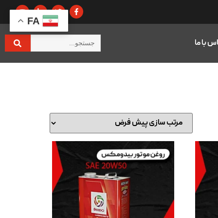
FA
س با ما