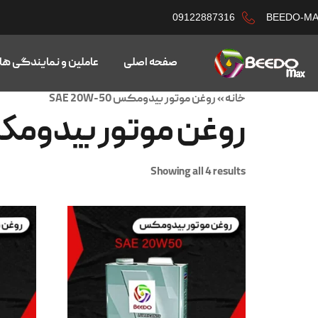
09122887316
BEEDO-M
صفحه اصلی
عاملین و نمایندگی ها
خانه
»
روغن موتور بیدومکس SAE 20W-50
روغن موتور بیدومکس 20W-50
Showing all 4 results