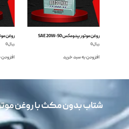
روغن موتور بیدومکس SAE 20W-50
روغن موتور ب
ریال
0
ریال
0
افزودن به سبد خرید
افزودن ب
شتاب بدون مکث با روغن مو