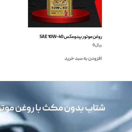
روغن موتور بیدومکس SAE 10W-40
ریال
0
افزودن به سبد خرید
شتاب بدون مکث با روغن مو