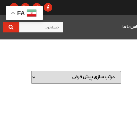
FA
س با ما