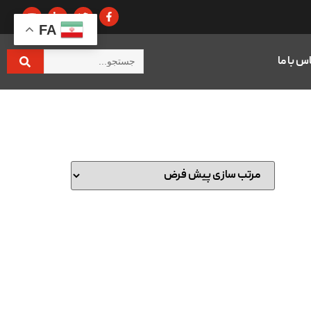
FA
س با ما