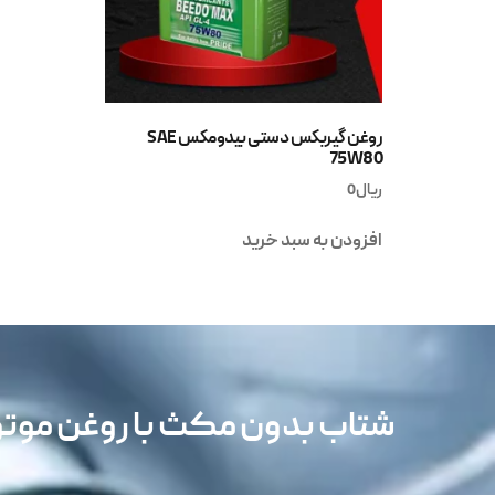
روغن گیربکس دستی بیدومکس SAE
75W80
ریال
0
افزودن به سبد خرید
شتاب بدون مکث با روغن مو