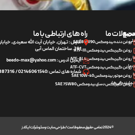
ریع
صولات ما
راه های ارتباطی با ما
لی
روغن دنده بیدومکس SAE 85W90
آدرس : تهران، خیابان آیت الله سعیدی، خیاب
291، ساختمان الماس آبی
روغن گیربکس بیدومکس ATF-III
ا
روغن گیربکس بیدومکس ATF-AL4
ایمیل آدرس : beedo-max@yahoo.com
 ما
روغن گیربکس بیدومکس ATF-CVT
شماره های تماس :02146061540 / 09122887316
ا
روغن موتور بیدومکس SAE 10W-40
 نمایندگی‌ها
روغن گیربکس دستی بیدومکس SAE 75W80
© 2024 تمامی حقوق محفوظ است / طراحی سایت و سئو شرکت ایکادز