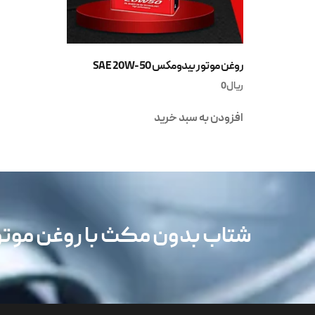
روغن موتور بیدومکس SAE 20W-50
ریال
0
افزودن به سبد خرید
شتاب بدون مکث با روغن مو