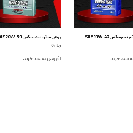
یدومکس SAE 10W-40
روغن موتور بیدومکس SAE 20W-50
ریال
0
ه سبد خرید
افزودن به سبد خرید