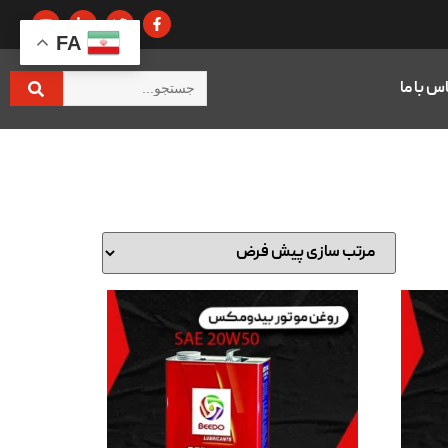
FA
س با ما