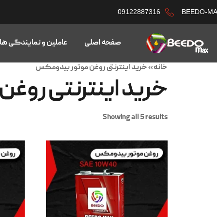
09122887316
BEEDO-M
صفحه اصلی
عاملین و نمایندگی ها
خانه
»
خرید اینترنتی روغن موتور بیدومکس
خرید اینترنتی روغ
Showing all 5 results