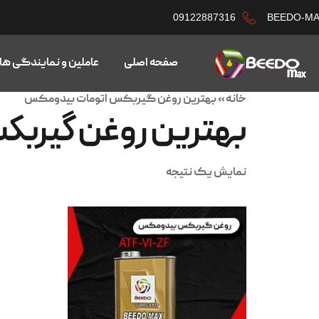
09122887316
BEEDO-M
صفحه اصلی
عاملین و نمایندگی ها
خانه
»
بهترین روغن گیربکس اتومات بیدومکس
بهترین روغن گیرب
نمایش یک نتیجه