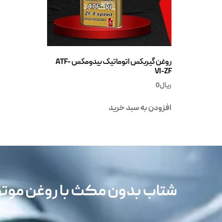
روغن گیربکس اتوماتیک بیدومکس ATF-
VI-ZF
ریال
0
افزودن به سبد خرید
شتاب بدون مکث با روغن مو