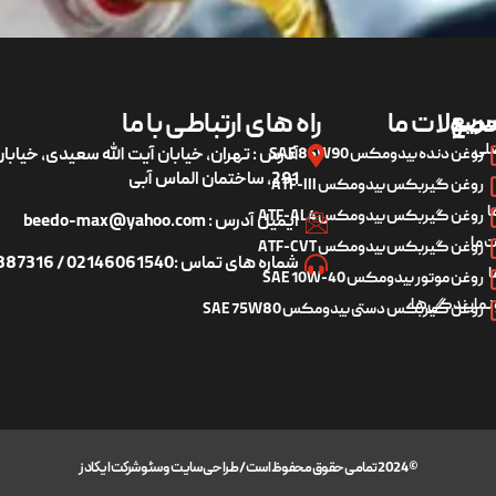
ریع
صولات ما
راه های ارتباطی با ما
لی
روغن دنده بیدومکس SAE 85W90
آدرس : تهران، خیابان آیت الله سعیدی، خیاب
291، ساختمان الماس آبی
روغن گیربکس بیدومکس ATF-III
ا
روغن گیربکس بیدومکس ATF-AL4
ایمیل آدرس : beedo-max@yahoo.com
 ما
روغن گیربکس بیدومکس ATF-CVT
شماره های تماس :02146061540 / 09122887316
ا
روغن موتور بیدومکس SAE 10W-40
 نمایندگی‌ها
روغن گیربکس دستی بیدومکس SAE 75W80
© 2024 تمامی حقوق محفوظ است / طراحی سایت و سئو شرکت ایکادز