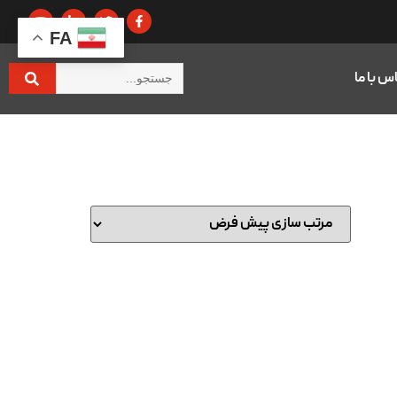
FA
س با ما