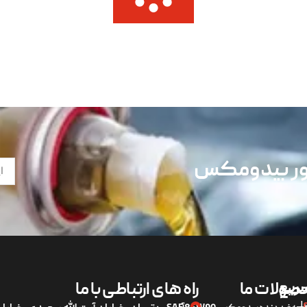
تور بیدومکس
ریع
صولات ما
راه های ارتباطی با ما
لی