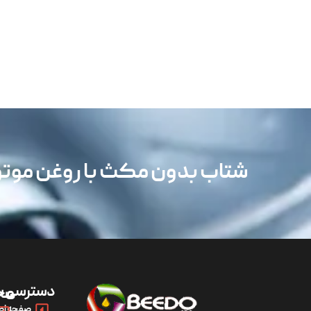
شتاب بدون مکث با روغن مو
دسترسی س
مح
صفحه اص