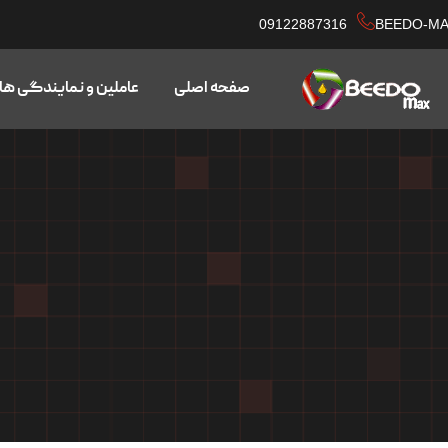
09122887316
BEEDO-M
صفحه اصلی
عاملین و نمایندگی ها