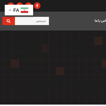
FA
س با ما